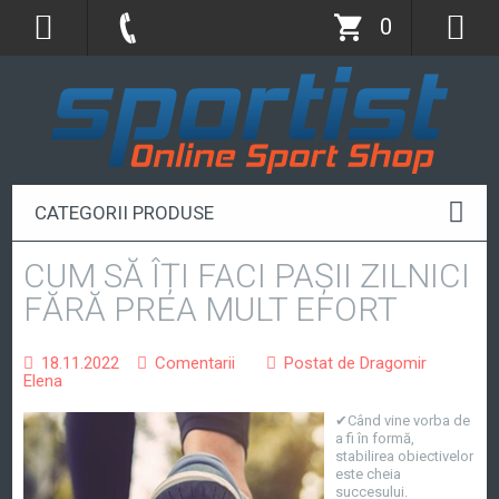
0
CATEGORII PRODUSE
CUM SĂ ÎȚI FACI PAȘII ZILNICI
FĂRĂ PREA MULT EFORT
18.11.2022
Comentarii
Postat de Dragomir
Elena
✔Când vine vorba de
a fi în formă,
stabilirea obiectivelor
este cheia
succesului.