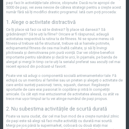
pași faci în activitățile tale zilnice, obișnuite. Dacă nu te apropii de
5000 de pași, vei avea nevoie de câteva strategii pentru a crește acest
număr fără să îți modifici drastic programul. Iată cum poți proceda:
1. Alege o activitate distractivă
Ce îți place să faci ca să te distrezi? Îți place să dansezi? Să
grădinărești? Să te uiți la filme? Oricare ar fi răspunsul, adaugă
activitatea respectivă la rutina ta de fitness. Ni se spune mereu că
fitness-ul trebuie să fie structurat, trebuie să ai hainele potrivite,
echipamentul fitness de cea mai înaltă calitate, și să îți învingi
plictiseala și demotivarea prin pură voință. Dar vei obține beneficii
importante pentru sănătate și dacă te urci, în pijamale, pe banda de
alergat și mergi în timp ce te uiți la serialul preferat sau asculți cel mai
recent episod din podcast-ul favorit.
Poate vrei să adugi o componentă socială antrenamentelor tale. Fă
echipă cu un membru al familiei sau un prieten și alegeți o activitate de
care ambii sunteți pasionați: tenis, squash, dansuri. Regăsește
sporturile de care erai pasionat în copilărie și intră în competiții
amicale. Cu cât ești mai entuziasmat de activitatea aleasă, cu atât va
trece mai ușor timpul iar tu vei atinge numărul de pași propus.
2. Nu subestima activitățile de scurtă durată
Poate va suna ciudat, dar cel mai bun mod de a crește numărul zilnic
de pași este să alegi să faci multe activități cu durată mai scurtă.
Mergi pe jos până la supermarket, coboară cu două stații mai