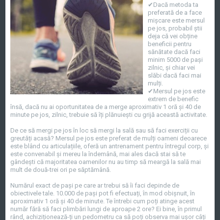
✔Dacă metoda ta
preferată de a face
mișcare este mersul
pe jos, probabil știi
deja că vei obține
beneficii pentru
sănătate dacă faci
minim 5000 de pași
zilnic, și chiar vei
slăbi dacă faci mai
mulți.
✔Mersul pe jos este
extrem de benefic
însă, dacă nu ai oportunitatea de a merge aproximativ 1 oră și 40 de
minute pe jos, zilnic, trebuie să îți plănuiești cu grijă această activitate.
De ce să mergi pe jos în loc să mergi la sală sau să faci exerciții cu
greutăți acasă? Mersul pe jos este preferat de mulți oameni deoarece
este blând cu articulațiile, oferă un antrenament pentru întregul corp, și
este convenabil și mereu la îndemână, mai ales dacă stai să te
gândești că majoritatea oamenilor nu au timp să meargă la sală mai
mult de două-trei ori pe săptămână.
Numărul exact de pași pe care ar trebui să îi faci depinde de
obiectivele tale. 10.000 de pași pot fi efectuați, în mod obișnuit, în
aproximativ 1 oră și 40 de minute. Te întrebi cum poți atinge acest
număr fără să faci plimbări lungi de aproape 2 ore? Ei bine, în primul
rând, achiziționează-ți un pedometru ca să poți observa mai ușor câți