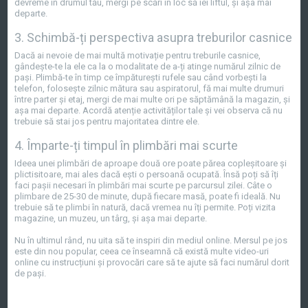
devreme în drumul tău, mergi pe scări în loc să iei liftul, și așa mai
departe.
3. Schimbă-ți perspectiva asupra treburilor casnice
Dacă ai nevoie de mai multă motivație pentru treburile casnice,
gândește-te la ele ca la o modalitate de a-ți atinge numărul zilnic de
pași. Plimbă-te în timp ce împăturești rufele sau când vorbești la
telefon, folosește zilnic mătura sau aspiratorul, fă mai multe drumuri
între parter și etaj, mergi de mai multe ori pe săptămână la magazin, și
așa mai departe. Acordă atenție activităților tale și vei observa că nu
trebuie să stai jos pentru majoritatea dintre ele.
4. Împarte-ți timpul în plimbări mai scurte
Ideea unei plimbări de aproape două ore poate părea copleșitoare și
plictisitoare, mai ales dacă ești o persoană ocupată. Însă poți să îți
faci pașii necesari în plimbări mai scurte pe parcursul zilei. Câte o
plimbare de 25-30 de minute, după fiecare masă, poate fi ideală. Nu
trebuie să te plimbi în natură, dacă vremea nu îți permite. Poți vizita
magazine, un muzeu, un târg, și așa mai departe.
Nu în ultimul rând, nu uita să te inspiri din mediul online. Mersul pe jos
este din nou popular, ceea ce înseamnă că există multe video-uri
online cu instrucțiuni și provocări care să te ajute să faci numărul dorit
de pași.