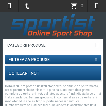
0
CATEGORII PRODUSE
FILTREAZA PRODUSE:
OCHELARI INOT
Ochelarii inot
poate fi utilizati atat pentru sporturile de performanta,
cat si pentru zilele de relaxare la piscina. Dispunem de o gama
completa de
ochelari inot
,
calitatea acestora fiind ridicata la cele mai
inalte standarde. Suntem specialisti in comercializarea de
ochelari
inot
, oferind in acelasi timp suportul necesar pentru ca
dumneavoastra sa luati cea mai buna alegere in achizitionarea unui