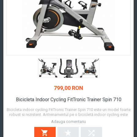
799,00 RON
Bicicleta Indoor Cycling FitTronic Trainer Spin 710
Bicicleta indoor cycling FitTronic Trainer Spin 710 este un model foarte
robust si rezistent. Antrenamentul pe o bicicletă indoor cycling este
asemanator antenamentului realizat pe o bicicleta de exterior si vă
Adauga comentariu
permite să ardeți grăsimi inutile și să îmbunătățiți sistemul
cardiovascular. Biciclet...
Afla mai mult