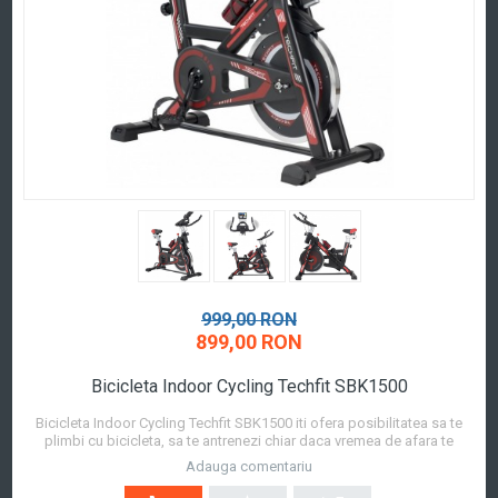
999,00 RON
899,00 RON
Bicicleta Indoor Cycling Techfit SBK1500
Bicicleta Indoor Cycling Techfit SBK1500 iti ofera posibilitatea sa te
plimbi cu bicicleta, sa te antrenezi chiar daca vremea de afara te
impiedica sa faci o tura de parc. Antrenamentul regulat pe bicicleta de
Adauga comentariu
spinning te poate ajuta sa scazi in greutate, sa iti imbunatatesti
sanatatea inimii si ...
Afla mai mult