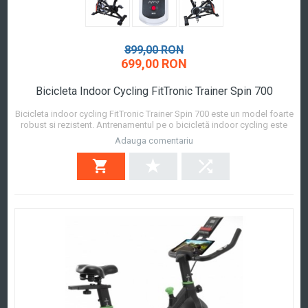
899,00 RON
699,00 RON
Bicicleta Indoor Cycling FitTronic Trainer Spin 700
Bicicleta indoor cycling FitTronic Trainer Spin 700 este un model foarte
robust si rezistent. Antrenamentul pe o bicicletă indoor cycling este
asemanator antenamentului realizat pe o bicicleta de exterior si vă
Adauga comentariu
permite să ardeți grăsimi inutile și să îmbunătățiți sistemul
cardiovascular. Biciclet...
Afla mai mult