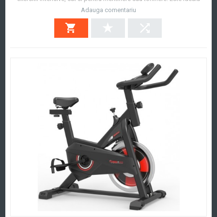
pentru acasa, avand un display ce afiseaza viteza, timp, distanta,
Adauga comentariu
calorii si puls. Cu ajutorul volantei de 8 kg, puteti face exercitii pentru
slabire, rezul...
Afla mai mult