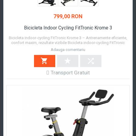
799,00 RON
Bicicleta Indoor Cycling FitTronic Krome 3
Bicicleta indoor-cycling FitTronic Krome 3 – Antrenamente eficiente,
confort maxim, rezultate vizibile Bicicleta indoor-cycling FitTronic
Krome 3 este alegerea ideală pentru cei care doresc să își
Adauga comentariu
îmbunătățească condiția fizică, să ardă calorii și să se mențină activi,
direct din confortul pro...
Afla mai mult
Transport Gratuit