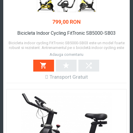
799,00 RON
Bicicleta Indoor Cycling FitTronic SB5000-SB03
Bicicleta indoor cycling FitTronic SB5000-SB03 este un model foarte
robust si rezistent. Antrenamentul pe o bicicletă indoor cycling este
asemanator antenamentului realizat pe o bicicleta de exterior si vă
Adauga comentariu
permite să ardeți grăsimi inutile și să îmbunătățiți sistemul
cardiovascular. Bicicleta ind...
Afla mai mult
Transport Gratuit