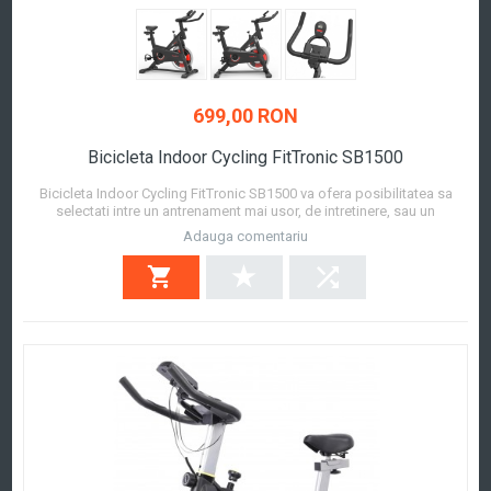
699,00 RON
Bicicleta Indoor Cycling FitTronic SB1500
Bicicleta Indoor Cycling FitTronic SB1500 va ofera posibilitatea sa
selectati intre un antrenament mai usor, de intretinere, sau un
antrenament mai intens, care va ajuta sa ardeti calorii, gratie volantei
Adauga comentariu
de 7 kg. Bicicletele indoor cycling sunt alegerea perfecta atunci cand
vremea nu ne permi...
Afla mai mult