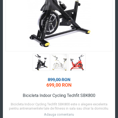
899,00 RON
699,00 RON
Bicicleta Indoor Cycling Techfit SBK800
Bicicleta Indoor Cycling Techfit SBK800 este o alegere excelenta
pentru antrenamentele tale de fitness in sala sau chiar la domiciliu.
Aceasta ofera o experienta autentica de pedalare, similara cu cea pe
Adauga comentariu
care o ai pe o bicicleta in aer liber. Gama de biciclete Spinning