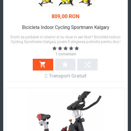
809,00 RON
Bicicleta Indoor Cycling Sportmann Kalgary
Doriti sa pedalati in interior si nu doar in aer liber? Bicicleta Indoor
Cycling Sportmann Kalgary poate fi alegerea potrivita pentru dvs.!
Cadrul rezistent asigura o limita de greutate de 100 kg si stabilitate.
Deoarece inaltimea seii si a ghidonului pot fi reglate, aceasta bicicleta
1 comentarii
poate fi...
Afla mai mult
Transport Gratuit