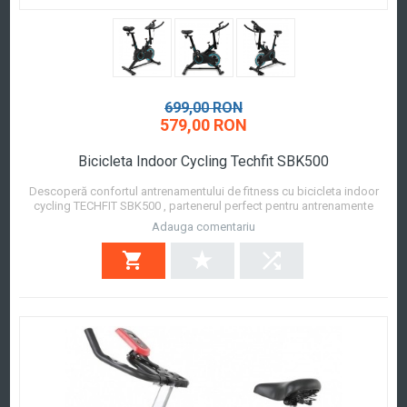
699,00 RON
579,00 RON
Bicicleta Indoor Cycling Techfit SBK500
Descoperă confortul antrenamentului de fitness cu bicicleta indoor
cycling TECHFIT SBK500 , partenerul perfect pentru antrenamente
sigure chiar la tine acasă. Proiectată cu un design compact ,elegant în
Adauga comentariu
combinația negru/albastru, această bicicletă reprezinta raport calitate
- pret perfect, oferin...
Afla mai mult