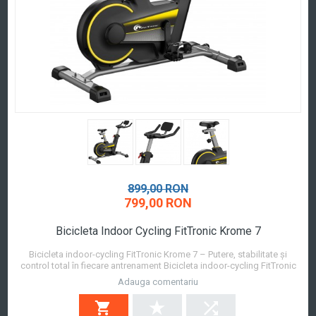
899,00 RON
799,00 RON
Bicicleta Indoor Cycling FitTronic Krome 7
Bicicleta indoor-cycling FitTronic Krome 7 – Putere, stabilitate și
control total în fiecare antrenament Bicicleta indoor-cycling FitTronic
Krome 7 este soluția ideală pentru utilizatorii care își doresc
Adauga comentariu
antrenamente cardio intense, sigure și confortabile, direct de acasă.
Concepută pentru per...
Afla mai mult