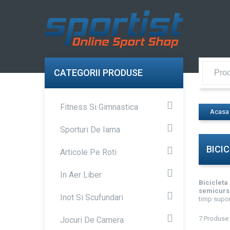
CATEGORII PRODUSE
Fitness Si Gimnastica
Acasa
Sporturi De Iarna
BICI
Articole Pe Roti
In Aer Liber
Bicicleta
semicurs
Inot Si Scufundari
timp supor
7 Produse
Jocuri De Camera