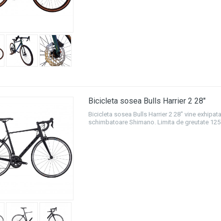
Bicicleta sosea Bulls Harrier 2 28"
Bicicleta sosea Bulls Harrier 2 28" vine exhipata
schimbatoare Shimano. Limita de greutate 125