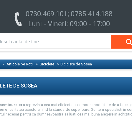
0730.469.101; 0785.414.188
Luni - Vineri: 09:00 - 17:00
>
Articole pe Roti
>
Biciclete
>
Biciclete de Sosea
CLETE DE SOSEA
 semicursiera
reprezinta cea mai eficienta si comoda modalitate de a face s
iere,
calitatea acestora fiind la standarde superioare. Suntem specialisti in c
tul necesar pentru ca dumneavoastra sa luati cea mai buna alegere in achiziti