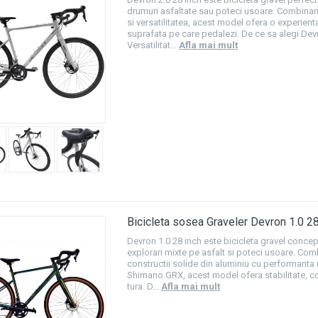
drumuri asfaltate sau poteci usoare. Combinand
si versatilitatea, acest model ofera o experient
suprafata pe care pedalezi. De ce sa alegi Dev
Versatilitat...
Afla mai mult
Bicicleta sosea Graveler Devron 1.0 28
Devron 1.0 28 inch este bicicleta gravel concep
explorari mixte pe asfalt si poteci usoare. Co
constructii solide din aluminiu cu performanta 
Shimano GRX, acest model ofera stabilitate, con
tura. D...
Afla mai mult