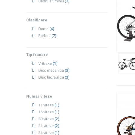
Cadru aluminiu
(7)
Clasificare
Dama
(4)
Barbati
(7)
Tip franare
V-Brake
(1)
Disc mecanica
(3)
Disc hidraulica
(3)
Numar viteze
11 viteze
(1)
16 viteze
(1)
20 viteze
(2)
22 viteze
(2)
24 viteze
(1)