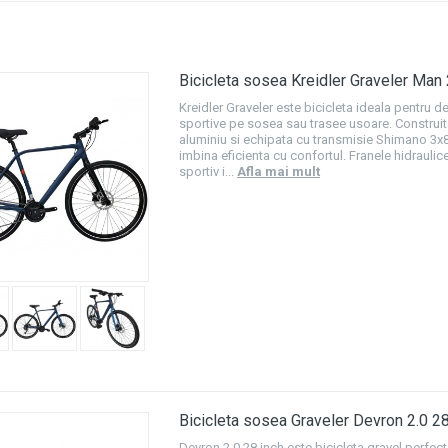
Bicicleta sosea Kreidler Graveler Man 
Kreidler Graveler este bicicleta ideala pentru d
sportive pe sosea sau trasee usoare. Construit
aluminiu si echipata cu transmisie Shimano 3x8 
imbina eficienta cu confortul. Franele hidraulic
sportiv i...
Afla mai mult
Bicicleta sosea Graveler Devron 2.0 28
Devron 2.0 28 inch este bicicleta gravel perfec