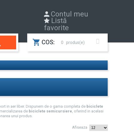
Contul meu
Listă
favorite

COS:
0
port in aer liber. Dispunem de o gama completa de
biciclete
omercializarea de
biciclete semicursiere
, oferind in acelasi
onarea unui produs.
Afiseaza