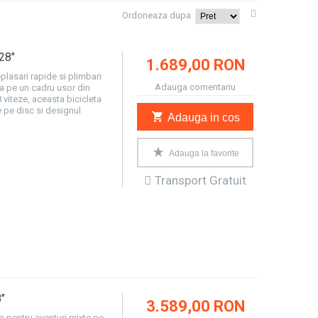
Ordoneaza dupa
28"
1.689,00 RON
eplasari rapide si plimbari
Adauga comentariu
a pe un cadru usor din
viteze, aceasta bicicleta
e pe disc si designul
Adauga in cos
Adauga la favorite
Transport Gratuit
"
3.589,00 RON
ta pentru aventuri mixte pe