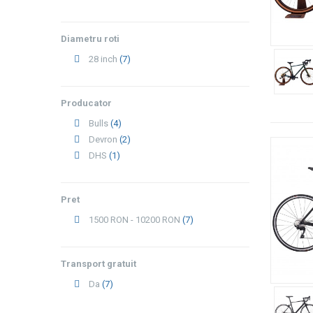
Diametru roti
28 inch
(7)
Producator
Bulls
(4)
Devron
(2)
DHS
(1)
Pret
1500 RON - 10200 RON
(7)
Transport gratuit
Da
(7)