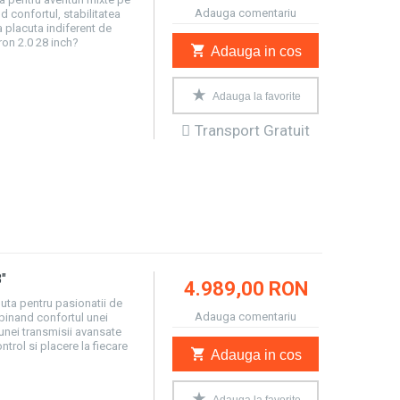
Adauga comentariu
 confortul, stabilitatea
a placuta indiferent de
ron 2.0 28 inch?
Adauga in cos
Adauga la favorite
Transport Gratuit
"
4.989,00 RON
uta pentru pasionatii de
Adauga comentariu
mbinand confortul unei
unei transmisii avansate
trol si placere la fiecare
Adauga in cos