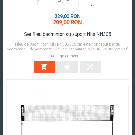
229,00 RON
209,00 RON
Set fileu badminton cu suport Nils NN305
Fileu de Badminton Nils NN305 305 cm este conceput pentru
badmintonul de agrement. Fileu de Badminton Nils NN305 305 cm va fi
un accesoriu excelent pentru badminton in aer liber. Plasa poate fi
Adauga comentariu
montat si pliat in cateva minute, fara a fi nevoie de unelte. Datorita
barei transversale centrale c...
Afla mai mult