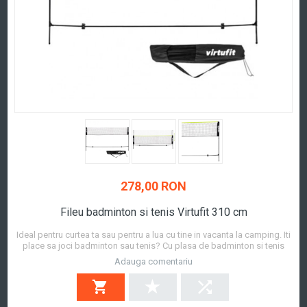
278,00 RON
Fileu badminton si tenis Virtufit 310 cm
Ideal pentru curtea ta sau pentru a lua cu tine in vacanta la camping. Iti
place sa joci badminton sau tenis? Cu plasa de badminton si tenis
VirtuFit - 510 cm ce include geanta de transport, acum te poti distra
Adauga comentariu
oricand si oriunde. Aceasta plasa se transporta cu usurinta in geanta
inclusa si se i...
Afla mai mult