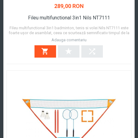
289,00 RON
Fileu multifunctional 3in1 Nils NT7111
Fileu multifunctional 3in1 badminton, tenis si volei Nils NT7111 este
foarte ușor de asamblat, ceea ce scurtează semnificativ timpul de la
decizia de a juca volei cu prietenii până la începerea efectivă a jocului.
Adauga comentariu
Materialele durabile din care este fabricat NT7111 garantează
durabilitate și rezis...
Afla mai mult