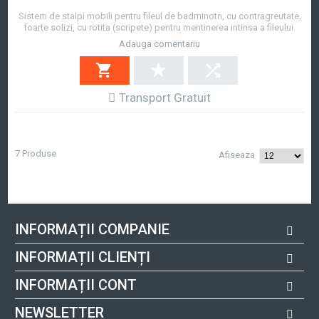
Sistem de stalpi mobili pentru fileul de badminotn, cu contragreutate,
foarte solizi, cu rotita (scripete) pentru mentinerea intinsa a fileului.
Stalpii sunt fabricati din teava solida vopsita in camp electrostatic.
Adauga comentariu
Afla mai mult
Transport Gratuit
7 Produse
Afiseaza
INFORMAȚII COMPANIE
INFORMAȚII CLIENȚI
INFORMAȚII CONT
NEWSLETTER