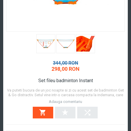
344,00 RON
298,00 RON
Set fileu badminton Instant
Va puteti bucura de un joc noapte si zi cu acest set de badminton Get
& Go distractiv. Setul vine intr-o carcasa compacta la indemana, care
se dubleaza ca unitate de baza pentru net. Doar asezati stalpii in
Adauga comentariu
baza, agatati plasa pe stalpi si sunteti gata sa jucati! Fluturasii cu pene
au o lampa LED...
Afla mai mult