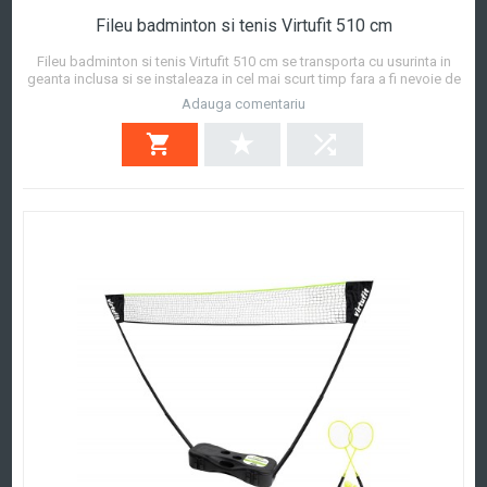
Fileu badminton si tenis Virtufit 510 cm
Fileu badminton si tenis Virtufit 510 cm se transporta cu usurinta in
geanta inclusa si se instaleaza in cel mai scurt timp fara a fi nevoie de
unelte. Ideal pentru curtea ta sau pentru a lua cu tine in vacanta la
Adauga comentariu
camping. Aceasta plasa de badminton si tenis de la VirtuFit are o
latime de nu m...
Afla mai mult