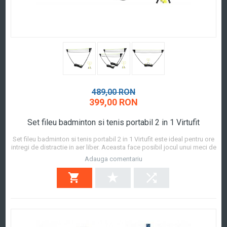
489,00 RON
399,00 RON
Set fileu badminton si tenis portabil 2 in 1 Virtufit
Set fileu badminton si tenis portabil 2 in 1 Virtufit este ideal pentru ore
intregi de distractie in aer liber. Aceasta face posibil jocul unui meci de
tenis sau badminton cu familia sau prietenii oricand si oriunde.
Adauga comentariu
Asezati-l in curtea din spate sau luati-l cu dvs. in vacanta datorita
valizei l...
Afla mai mult