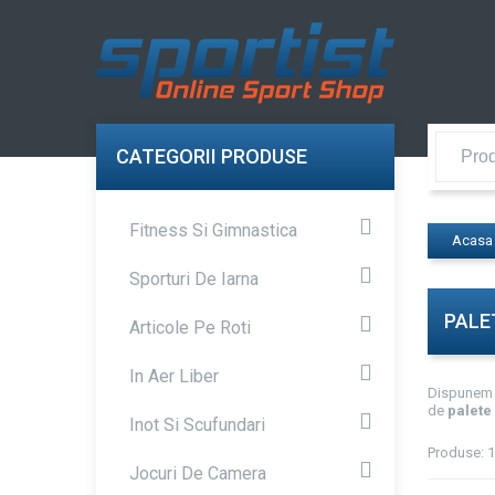
CATEGORII PRODUSE
Fitness Si Gimnastica
Acasa
Sporturi De Iarna
PALE
Articole Pe Roti
In Aer Liber
Dispunem 
de
palete
Inot Si Scufundari
Produse: 1
Jocuri De Camera