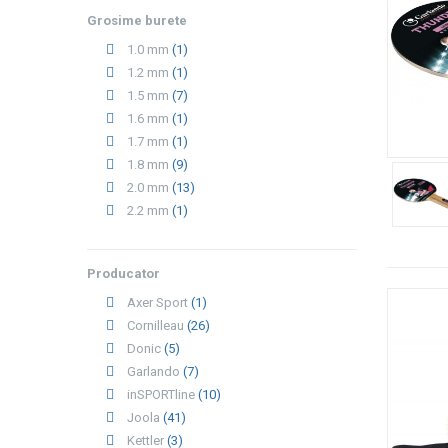
Grosime burete
1.0 mm
(1)
1.2 mm
(1)
1.5 mm
(7)
1.6 mm
(1)
1.7 mm
(1)
1.8 mm
(9)
2.0 mm
(13)
2.2 mm
(1)
Producator
Axer Sport
(1)
Cornilleau
(26)
Donic
(5)
Garlando
(7)
inSPORTline
(10)
Joola
(41)
Kettler
(3)