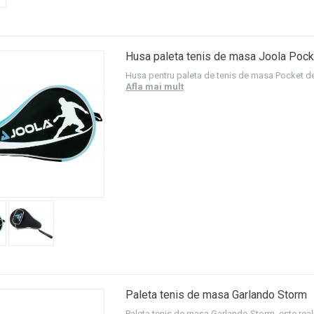
Husa paleta tenis de masa Joola Pock
Husa pentru paleta de tenis de masa Pocket de
Afla mai mult
Paleta tenis de masa Garlando Storm
Paleta tenis de masa Garlando Storm, este real