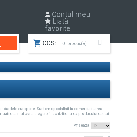
Contul meu
Listă
favorite

COS:
0
 standardele europene.
Suntem specialisti in comercializarea
 luati cea mai buna alegere in achizitionarea produsului cautat.
Afiseaza