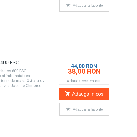
Adauga la favorite
v 400 FSC
44,00 RON
38,00 RON
charov 600 FSC
c si imbunatatirea
de tenis de masa Ovtcharov
Adauga comentariu
ronz la Jocurile Olimpice
Adauga in cos
Adauga la favorite