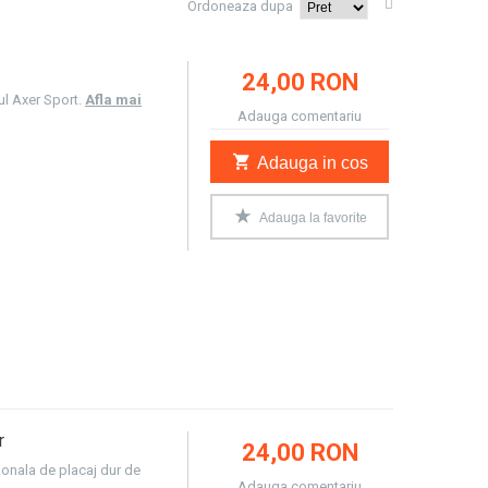
Ordoneaza dupa
24,00 RON
ul Axer Sport.
Afla mai
Adauga comentariu
Adauga in cos
Adauga la favorite
r
24,00 RON
onala de placaj dur de
Adauga comentariu