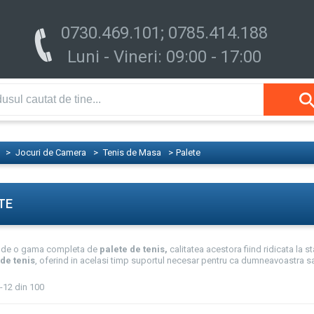
0730.469.101; 0785.414.188
Luni - Vineri: 09:00 - 17:00
>
Jocuri de Camera
>
Tenis de Masa
>
Palete
TE
de o gama completa de
palete de tenis
,
calitatea acestora fiind ridicata la
 de tenis
, oferind in acelasi timp suportul necesar pentru ca dumneavoastra sa
-12 din 100