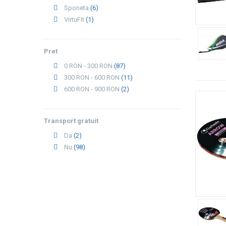
Sponeta
(6)
VirtuFit
(1)
Pret
0 RON - 300 RON
(87)
300 RON - 600 RON
(11)
600 RON - 900 RON
(2)
Transport gratuit
Da
(2)
Nu
(98)