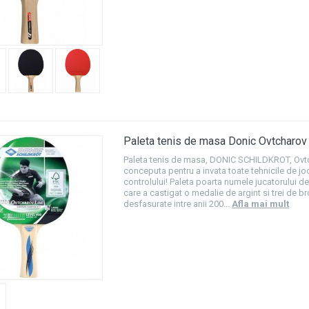
Paleta tenis de masa Donic Ovtcharo
Paleta tenis de masa, DONIC SCHILDKROT, Ovt
conceputa pentru a invata toate tehnicile de jo
controlului! Paleta poarta numele jucatorului 
care a castigat o medalie de argint si trei de b
desfasurate intre anii 200...
Afla mai mult