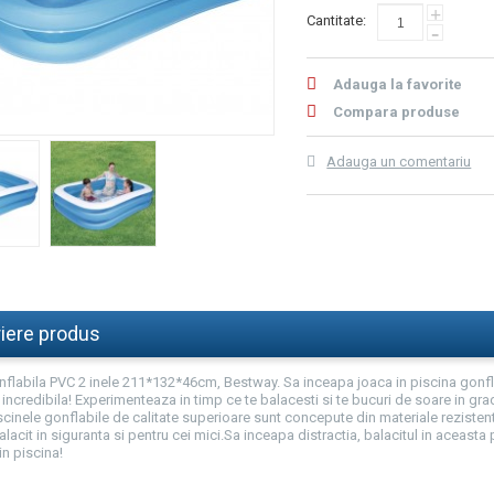
+
Cantitate:
-
Adauga la favorite
Compara produse
Adauga un comentariu
iere produs
nflabila PVC 2 inele 211*132*46cm, Bestway. Sa inceapa joaca in piscina gonflab
incredibila! Experimenteaza in timp ce te balacesti si te bucuri de soare in gra
scinele gonflabile de calitate superioare sunt concepute din materiale rezistente
lacit in siguranta si pentru cei mici.Sa inceapa distractia, balacitul in aceasta
in piscina!