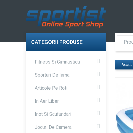
CATEGORII PRODUSE
Fitness Si Gimnastica
Acasa
Sporturi De Iarna
Articole Pe Roti
In Aer Liber
Inot Si Scufundari
Jocuri De Camera