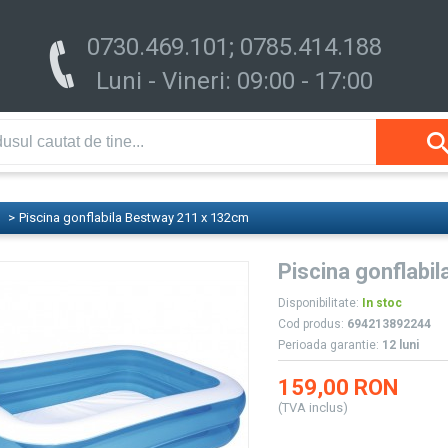
0730.469.101; 0785.414.188
Luni - Vineri: 09:00 - 17:00
>
Piscina gonflabila Bestway 211 x 132cm
Piscina gonflabi
Disponibilitate:
In stoc
Cod produs:
694213892244
Perioada garantie:
12 luni
159,00 RON
(TVA inclus)