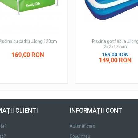
Piscina cu cadru Jilong 120cm
Piscina gonflabila Jilon
262x175cm
169,00 RON
159,00 RON
149,00 RON
AȚII CLIENȚI
INFORMAȚII CONT
ăr?
Autentificare
sc?
Coșul meu