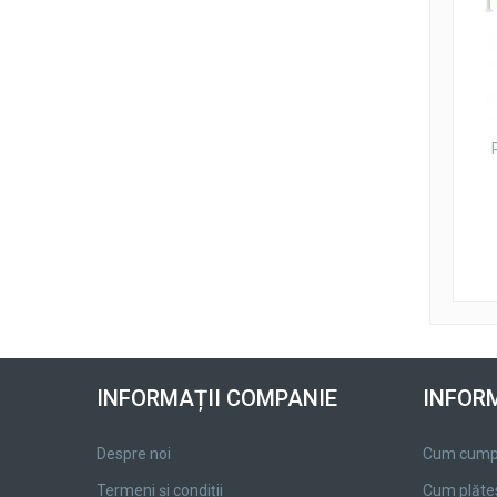
INFORMAȚII COMPANIE
INFORM
Despre noi
Cum cump
Termeni și condiții
Cum plăte