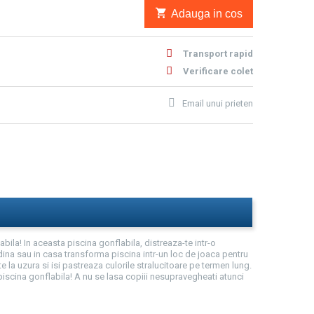
Adauga in cos
Transport rapid
Verificare colet
Email unui prieten
ila! In aceasta piscina gonflabila, distreaza-te intr-o
dina sau in casa transforma piscina intr-un loc de joaca pentru
 la uzura si isi pastreaza culorile stralucitoare pe termen lung.
 piscina gonflabila! A nu se lasa copiii nesupravegheati atunci