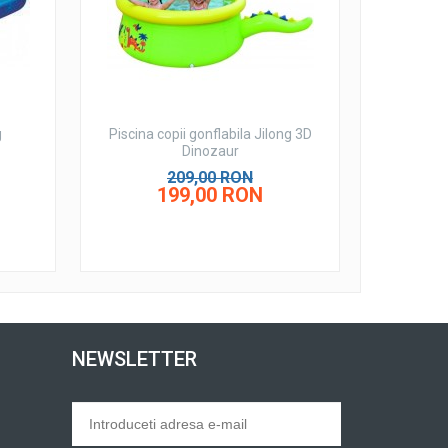
g
Piscina copii gonflabila Jilong 3D
Dinozaur
209,00 RON
199,00 RON
NEWSLETTER