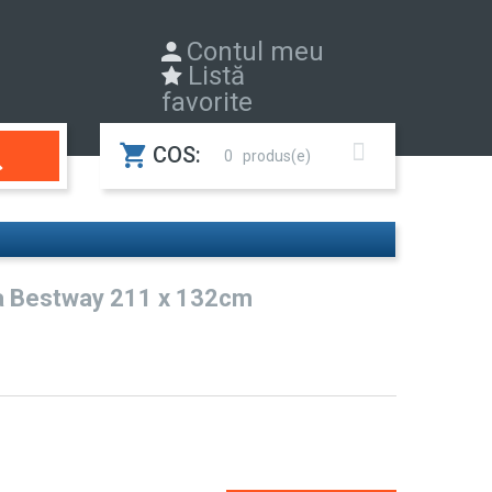
Contul meu
Listă
favorite

COS:
0
la Bestway 211 x 132cm