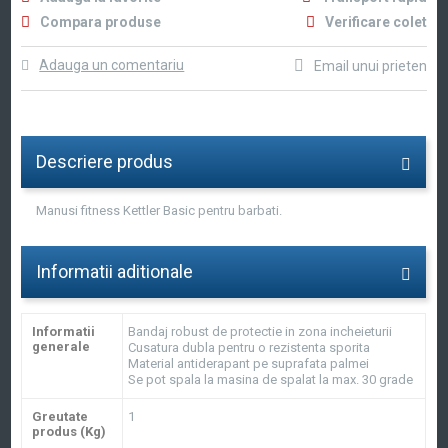
Compara produse
Verificare colet
Adauga un comentariu
Email unui prieten
Descriere produs
Manusi fitness Kettler Basic pentru barbati.
Informatii aditionale
Informatii
Bandaj robust de protectie in zona incheieturii
generale
Cusatura dubla pentru o rezistenta sporita
Material antiderapant pe suprafata palmei
Se pot spala la masina de spalat la max. 30 grade
Greutate
1
produs (Kg)