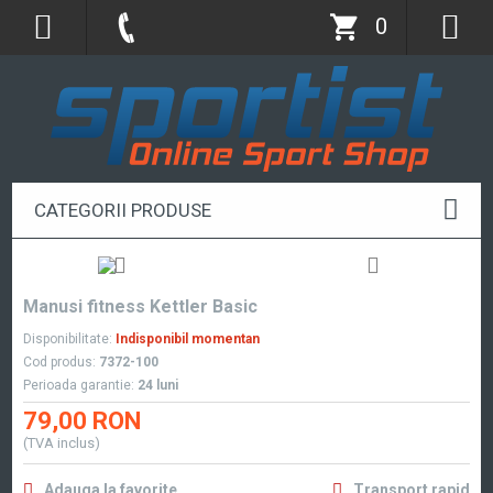
0
CATEGORII PRODUSE
Manusi fitness Kettler Basic
Disponibilitate:
Indisponibil momentan
Cod produs:
7372-100
Perioada garantie:
24 luni
79,00 RON
(TVA inclus)
Adauga la favorite
Transport rapid