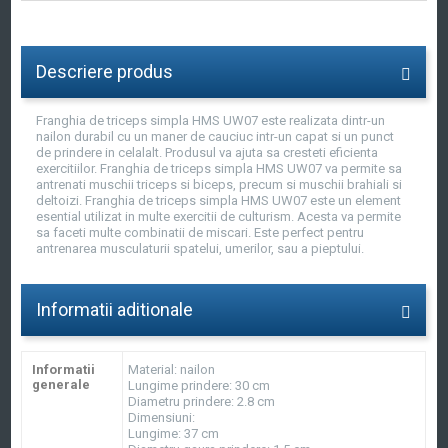
Descriere produs
Franghia de triceps simpla HMS UW07 este realizata dintr-un
nailon durabil cu un maner de cauciuc intr-un capat si un punct
de prindere in celalalt. Produsul va ajuta sa cresteti eficienta
exercitiilor. Franghia de triceps simpla HMS UW07 va permite sa
antrenati muschii triceps si biceps, precum si muschii brahiali si
deltoizi. Franghia de triceps simpla HMS UW07 este un element
esential utilizat in multe exercitii de culturism. Acesta va permite
sa faceti multe combinatii de miscari. Este perfect pentru
antrenarea musculaturii spatelui, umerilor, sau a pieptului.
Informatii aditionale
Informatii
Material: nailon
generale
Lungime prindere: 30 cm
Diametru prindere: 2.8 cm
Dimensiuni:
Lungime: 37 cm