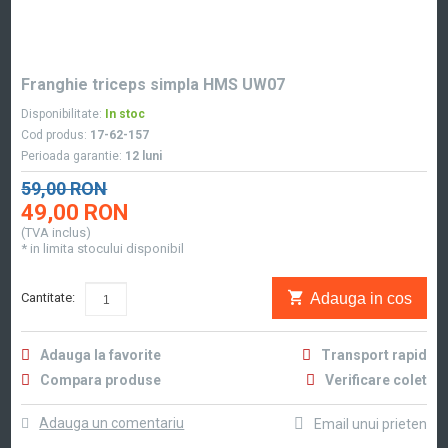
Franghie triceps simpla HMS UW07
Disponibilitate:
In stoc
Cod produs:
17-62-157
Perioada garantie:
12 luni
59,00 RON
49,00 RON
(TVA inclus)
* in limita stocului disponibil
Adauga in cos
Cantitate:
Adauga la favorite
Transport rapid
Compara produse
Verificare colet
Adauga un comentariu
Email unui prieten