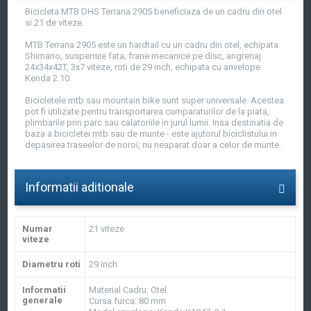
Bicicleta MTB DHS Terrana 2905 beneficiaza de un cadru din otel
si 21 de viteze.
MTB Terrana 2905 este un hardtail cu un cadru din otel, echipata
Shimano, suspensie fata, frane mecanice pe disc, angrenaj
24x34x42T, 3x7 viteze, roti de 29 inch, echipata cu anvelope
Kenda 2.10.
Bicicletele mtb sau mountain bike sunt super universale. Acestea
pot fi utilizate pentru transportarea cumparaturilor de la piata,
plimbarile prin parc sau calatoriile in jurul lumii. Insa destinatia de
baza a bicicletei mtb sau de munte - este ajutorul biciclistului in
depasirea traseelor de noroi, nu neaparat doar a celor de munte.
Informatii aditionale
Numar
21 viteze
viteze
Diametru roti
29 inch
Informatii
Material Cadru: Otel
generale
Cursa furca: 80 mm