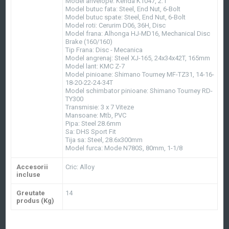
Model anvelope: Kenda K1047, 2.1
Model butuc fata: Steel, End Nut, 6-Bolt
Model butuc spate: Steel, End Nut, 6-Bolt
Model roti: Cerurim D06, 36H, Disc
Model frana: Alhonga HJ-MD16, Mechanical Disc
Brake (160/160)
Tip Frana: Disc - Mecanica
Model angrenaj: Steel XJ-165, 24x34x42T, 165mm
Model lant: KMC Z-7
Model pinioane: Shimano Tourney MF-TZ31, 14-16-
18-20-22-24-34T
Model schimbator pinioane: Shimano Tourney RD-
TY300
Transmisie: 3 x 7 Viteze
Mansoane: Mtb, PVC
Pipa: Steel 28.6mm
Sa: DHS Sport Fit
Tija sa: Steel, 28.6x300mm
Model furca: Mode N780S, 80mm, 1-1/8
Accesorii
Cric: Alloy
incluse
Greutate
14
produs (Kg)