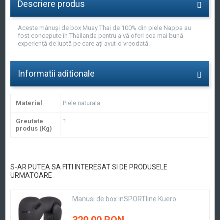
Descriere produs
Aceste mănuși de box Muay Thai de 100% din piele Nappa au
fost concepute în Thailanda pentru a vă oferi cea mai bună
experiență de luptă pe care ați avut-o vreodată.
Informatii aditionale
Material
Piele naturala
Greutate
1
produs (Kg)
S-AR PUTEA SA FITI INTERESAT SI DE PRODUSELE
URMATOARE
Manusi de box inSPORTline Kuero